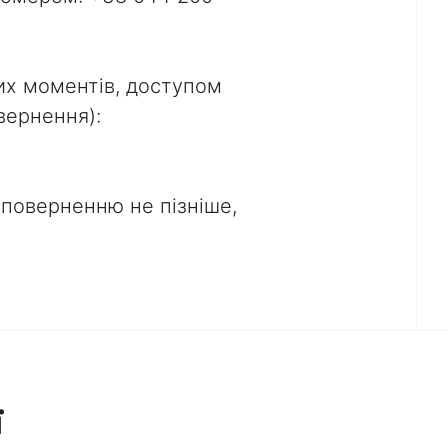
их моментів, доступом
вернення):
 поверненню не пізніше,
ї