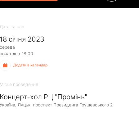
Дата та час
18 січня 2023
середа
початок о
18:00
Додати в календар
Місце проведення
Концерт-хол РЦ "Промінь"
Україна, Луцьк, проспект Президента Грушевського 2