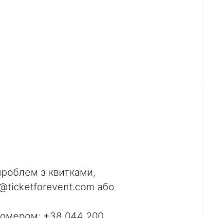
проблем з квитками,
@ticketforevent.com або
 номером: +38 044 200